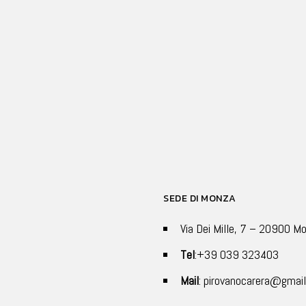
SEDE DI MONZA
Via Dei Mille, 7 – 20900 M
Tel
:+39 039 323403
Mail
: pirovanocarera@gmai