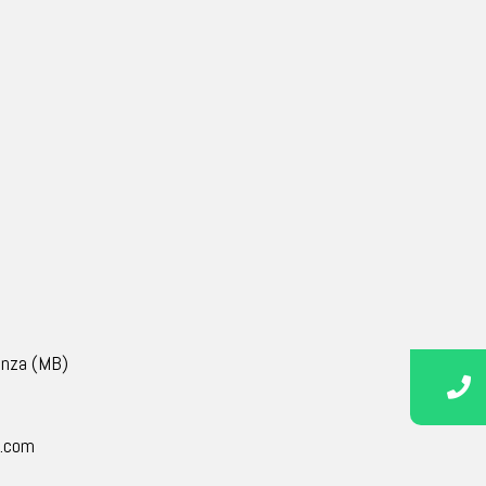
onza (MB)
l.com