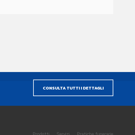
CONSULTA TUTTI I DETTAGLI
Prodotti
Servizi
Pratiche funerarie