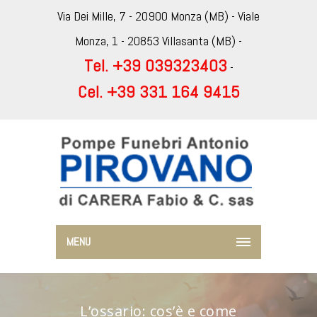
Via Dei Mille, 7 - 20900 Monza (MB) - Viale
Monza, 1 - 20853 Villasanta (MB) -
Tel. +39 039323403
-
Cel. +39 331 164 9415
MENU
L’ossario: cos’è e come